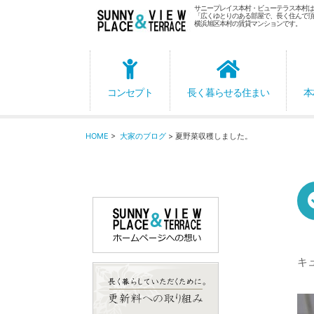
サニープレイス本村・ビューテラス本村は
「広くゆとりのある部屋で、長く住んで頂
横浜旭区本村の賃貸マンションです。
コンセプト
長く暮らせる住まい
本
HOME
>
大家のブログ
> 夏野菜収穫しました。
キ