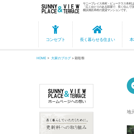
サニープレイス本村・ビューテラス本村は
「広くゆとりのある部屋で、長く住んで頂
横浜旭区本村の賃貸マンションです。
コンセプト
長く暮らせる住まい
本
HOME
>
大家のブログ
> 顕彰祭
地