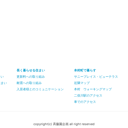
長く暮らせる住まい
本村町で暮らす
まい
更新料への取り組み
サニープレイス・ビューテラス
住まい
耐震への取り組み
近隣マップ
入居者様とのコミュニケーション
本村 ウォーキングマップ
二俣川駅のアクセス
車でのアクセス
copyright(c) 斉藤園企画 all right reserved