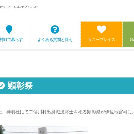
けること」をコンセプトにした
村町で暮らす
よくある質問と答え
サニープレイス
G
顕彰祭
元、神明社にて二俣川村出身戦没将士を祀る顕彰祭が伊佐地宮司に