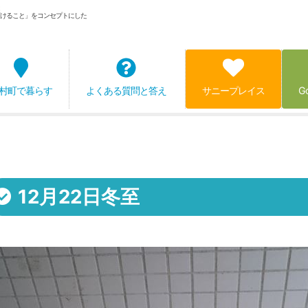
けること」をコンセプトにした
村町で暮らす
よくある質問と答え
サニープレイス
G
12月22日冬至