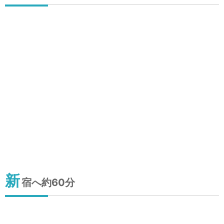
新
宿へ約60分