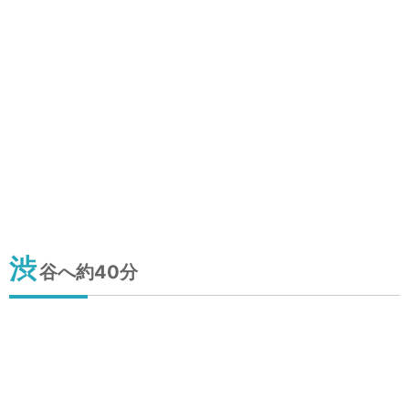
渋
谷へ約40分