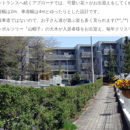
ントランスへ続くアプローチでは、可愛い花々がお出迎えをしてく
道幅は2m、車道幅は4mとゆったりとした設計です。
般車道ではないので、お子さん達が遊ぶ姿も多く見られます(*^_^*)
ンボルツリー『山帽子』の大木が入居者様をお出迎え。毎年クリス